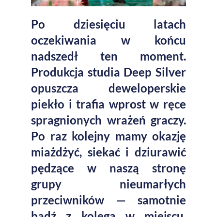
Po dziesięciu latach
oczekiwania w końcu
nadszedł ten moment.
Produkcja studia Deep Silver
opuszcza deweloperskie
piekło i trafia wprost w ręce
spragnionych wrażeń graczy.
Po raz kolejny mamy okazję
miażdżyć, siekać i dziurawić
pędzące w naszą stronę
grupy nieumarłych
przeciwników — samotnie
bądź z kolegą w miejscu,