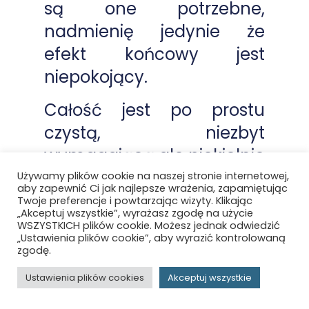
są one potrzebne,
nadmienię jedynie że
efekt końcowy jest
niepokojący.
Całość jest po prostu
czystą, niezbyt
wymagającą ale piekielnie
relaksującą rozrywką. Nie
Używamy plików cookie na naszej stronie internetowej,
aby zapewnić Ci jak najlepsze wrażenia, zapamiętując
znaczy to, że gra cierpi na
Twoje preferencje i powtarzając wizyty. Klikając
„Akceptuj wszystkie”, wyrażasz zgodę na użycie
brak zapadających w
WSZYSTKICH plików cookie. Możesz jednak odwiedzić
„Ustawienia plików cookie”, aby wyrazić kontrolowaną
pamięć momentów —
zgodę.
moim faworytem jest cała
Ustawienia plików cookies
Akceptuj wszystkie
sekcja rozgrywająca się na