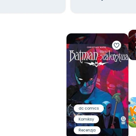
dc comics
Komiksy
Recenzja