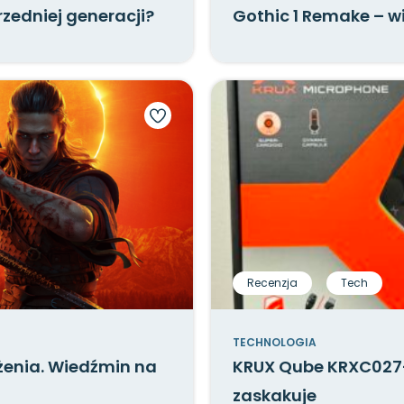
rzedniej generacji?
Gothic 1 Remake – wi
Recenzja
Tech
TECHNOLOGIA
żenia. Wiedźmin na
KRUX Qube KRXC027-
zaskakuje