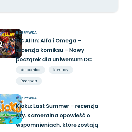
ROZRYWKA
DC All In: Alfa i Omega –
recenzja komiksu – Nowy
początek dla uniwersum DC
dc comics
Komiksy
Recenzja
ROZRYWKA
Kioku: Last Summer – recenzja
gry. Kameralna opowieść o
wspomnieniach, które zostają