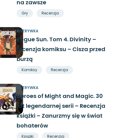
na zawsze
Gry
Recenzja
ROZRYWKA
Rogue Sun. Tom 4. Divinity –
recenzja komiksu – Cisza przed
burzą
Komiksy
Recenzja
ROZRYWKA
Heroes of Might and Magic. 30
lat legendarnej serii – Recenzja
książki – Zanurzmy się w świat
bohaterów
Książki
Recenzja