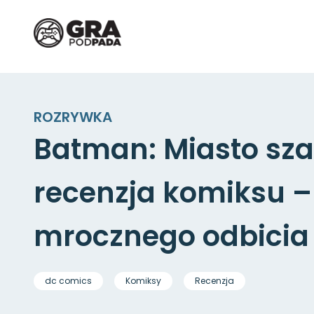
ROZRYWKA
Batman: Miasto sza
recenzja komiksu –
mrocznego odbici
dc comics
Komiksy
Recenzja