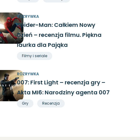
ROZRYWKA
Spider-Man: Całkiem Nowy
Dzień – recenzja filmu. Piękna
laurka dla Pająka
Filmy i seriale
ROZRYWKA
007: First Light – recenzja gry –
Akta MI6: Narodziny agenta 007
Gry
Recenzja