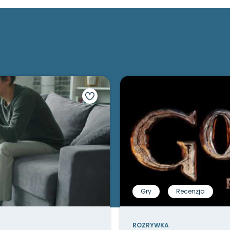
Gry
Recenzja
ROZRYWKA