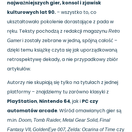
najważniejszych gier, konsol i zjawisk
kulturowych lat 90.
– wszystko to, co
ukształtowało pokolenie dorastające z pada w
ręku. Teksty pochodzą z redakcji magazynu
Retro
i zostały zebrane w jedną, spójną całość –
Gamer
dzięki temu książkę czyta się jak uporządkowaną
retrospektywę dekady, a nie przypadkowy zbiór
artykułów.
Autorzy nie skupiają się tylko na tytułach z jednej
platformy – znajdziemy tu zarówno klasyki z
PlayStation
,
Nintendo 64
, jak i
PC czy
automatów arcade
. Wśród omawianych gier są
m.in.
,
,
,
Doom
Tomb Raider
Metal Gear Solid
Final
,
,
czy
Fantasy VII
GoldenEye 007
Zelda: Ocarina of Time