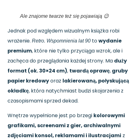
Ale znajome twarze też się pojawiają 😉
Jednak pod względem wizualnym książka robi
wrażenie.
to
wydanie
Retro. Wspomnienia lat 90
premium
, które nie tylko przyciąga wzrok, ale i
zachęca do przeglądania każdej strony. Ma
duży
format (ok. 30×24 cm)
,
twardą oprawę
,
gruby
papier kredowy
oraz
lakierowaną, połyskującą
okładkę
, która natychmiast budzi skojarzenia z
czasopismami sprzed dekad.
Wnętrze wypełnione jest po brzegi
kolorowymi
grafikami, screenami z gier, archiwalnymi
zdjęciami konsol, reklamami i ilustracjami
z