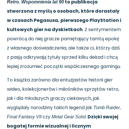
to publikacja
Retro. Wspomnienia lat 90
stworzona z myślą o osobach, które dorastały
w czasach Pegasusa, pierwszego PlayStation i
kultowych gier na dyskietkach
. Z sentymentem
powrócą do niej gracze pamiętający tamtą epokę
z własnego doświadczenia, ale także ci, którzy dziś
z pasją odkrywają tytuły sprzed kilku dekad i chcą
lepiej zrozumieć początki współczesnego gamingu.
To książka zarówno dla entuzjastów historii gier
wideo, kolekcjonerów i miłośników sprzętów retro,
jak i dla młodszych graczy ciekawych, jak
wyglądały narodziny takich legend jak
,
Tomb Raider
czy
.
Dzięki swojej
Final Fantasy VII
Metal Gear Solid
bogatej formie wizualnej i licznym