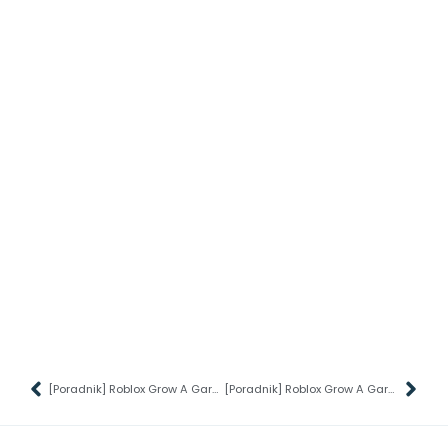
[Poradnik] Roblox Grow A Garden Discord – Jak dołączyć?
[Poradnik] Roblox Grow A Garden – Burning Bud – Jak zdobyć?