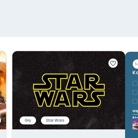
K
wi
N
Gry
Star Wars