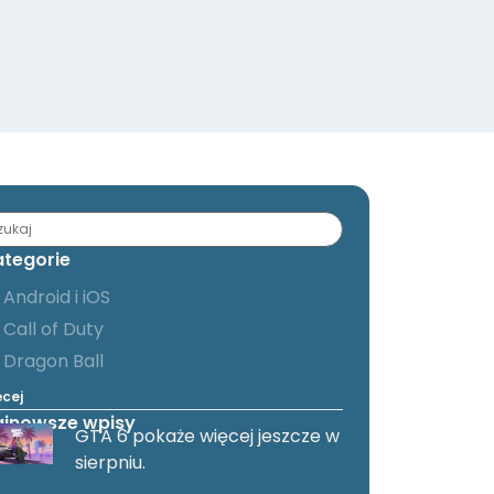
ategorie
Android i iOS
Call of Duty
Dragon Ball
ęcej
ajnowsze wpisy
GTA 6 pokaże więcej jeszcze w
sierpniu.