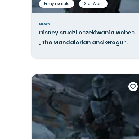
Filmy i seriale
Star Wars
NEWS
Disney studzi oczekiwania wobec
„The Mandalorian and Grogu”.