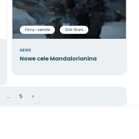
Filmy i seriale
Star Wars
NEWS
Nowe cele Mandalorianina
…
5
>