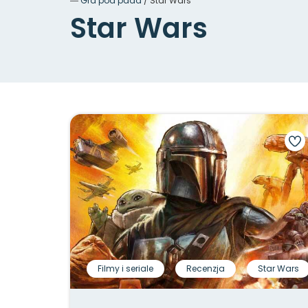
―
Gra pod pada
/
Star Wars
Star Wars
Filmy i seriale
Recenzja
Star Wars