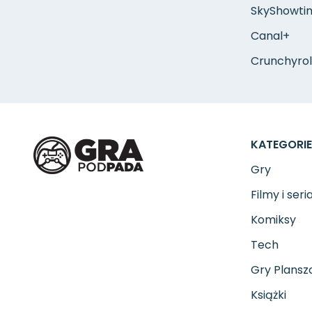
SkyShowti
Canal+
Crunchyrol
KATEGORIE
Gry
Filmy i seri
Komiksy
Tech
Gry Plans
Książki