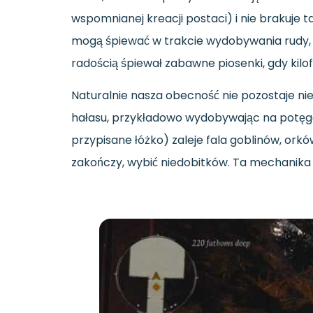
wspomnianej kreacji postaci) i nie brakuje 
mogą śpiewać w trakcie wydobywania rudy, c
radością śpiewał zabawne piosenki, gdy kilo
Naturalnie nasza obecność nie pozostaje ni
hałasu, przykładowo wydobywając na potęgę
przypisane łóżko) zaleje fala goblinów, ork
zakończy, wybić niedobitków. Ta mechanika j