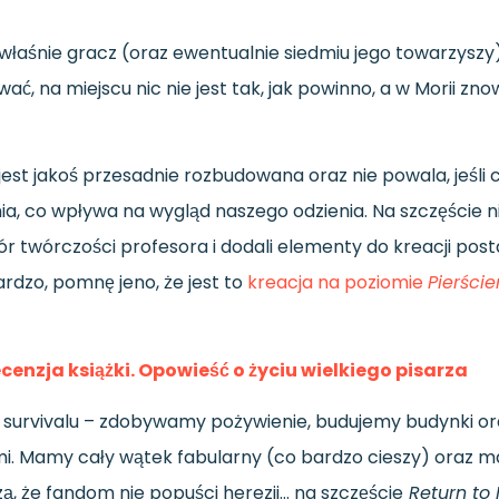
 właśnie gracz (oraz ewentualnie siedmiu jego towarzysz
ć, na miejscu nic nie jest tak, jak powinno, a w Morii znow
 jest jakoś przesadnie rozbudowana oraz nie powala, jeśl
co wpływa na wygląd naszego odzienia. Na szczęście nie
r twórczości profesora i dodali elementy do kreacji postac
ardzo, pomnę jeno, że jest to
kreacja na poziomie
Pierści
Recenzja książki. Opowieść o życiu wielkiego pisarza
urvivalu – zdobywamy pożywienie, budujemy budynki ora
mi. Mamy cały wątek fabularny (co bardzo cieszy) oraz m
dzą, że fandom nie popuści herezji… na szczęście
Return to 