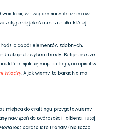
y) wciela się we wspomnianych członków
u zalęgła się jakaś mroczna siła, której
i chodzi o dobór elementów zdobnych.
 brakuje do wyboru brody! Boli jednak, że
i, które nijak się mają do tego, co opisał w
eni Władzy
. A jak wiemy, to barachło ma
z miejsca do craftingu, przygotowujemy
asę nawiązań do twórczości Tolkiena. Tutaj
Moria
jest bardzo lore friendly (nie licząc