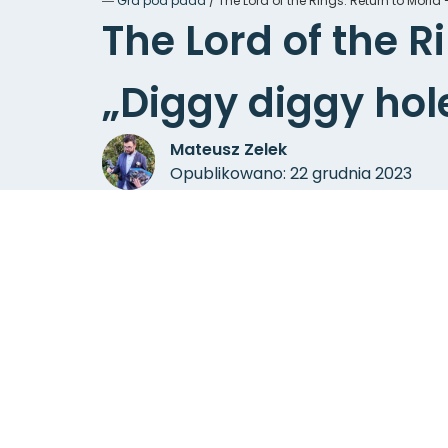
―
Gra pod pada
/
The Lord of the Rings: Return to Moria 
The Lord of the R
„Diggy diggy hole
Mateusz Zelek
Opublikowano: 22 grudnia 2023