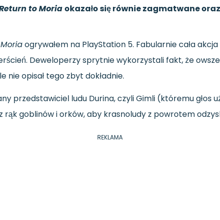
 Return to Moria
okazało się równie zagmatwane oraz 
 Moria
ogrywałem na PlayStation 5. Fabularnie cała akcja
erścień. Deweloperzy sprytnie wykorzystali fakt, że ows
e nie opisał tego zbyt dokładnie.
any przedstawiciel ludu Durina, czyli Gimli (któremu głos
z rąk goblinów i orków, aby krasnoludy z powrotem odzys
REKLAMA