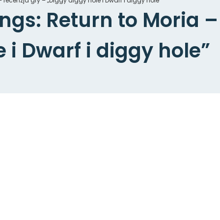
– recenzja gry – „Diggy diggy hole i Dwarf i diggy hole”
ings: Return to Moria –
 i Dwarf i diggy hole”