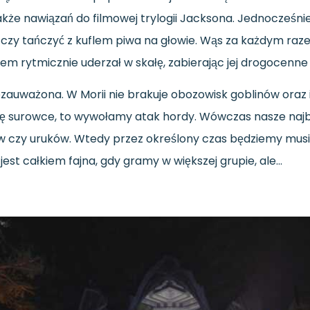
także nawiązań do filmowej trylogii Jacksona. Jednocześ
zy tańczyć z kuflem piwa na głowie. Wąs za każdym razem 
fem rytmicznie uderzał w skałę, zabierając jej drogocenne
ezauważona. W Morii nie brakuje obozowisk goblinów oraz 
 surowce, to wywołamy atak hordy. Wówczas nasze najbl
ów czy uruków. Wtedy przez określony czas będziemy musiel
est całkiem fajna, gdy gramy w większej grupie, ale…