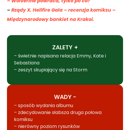
– Wolverine powraca, tylko po co?
–
Rządy X. Hellfire Gala – recenzja komiksu –
Międzynarodowy bankiet na Krakoi.
ZALETY +
– świetnie napisana relacja Emmy, Kate i
Sebastiana
– zeszyt skupiający się na Storm
WADY -
– sposób wydania albumu
– zdecydowanie słabsza druga połowa
komiksu
– nierówny poziom rysunków