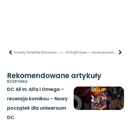
Smerfy Smerfne Marzenia – recenzja –
All Eight Eyes — recenzja komiksu — Strach ma ośmioro oczu
Rekomendowane artykuły
ROZRYWKA
DC All In: Alfa i Omega –
recenzja komiksu – Nowy
początek dla uniwersum
DC