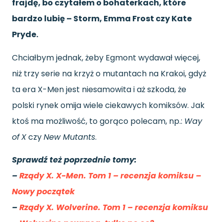
frajdę, bo czytałem o bohaterkach, które
bardzo lubię – Storm, Emma Frost czy Kate
Pryde.
Chciałbym jednak, żeby Egmont wydawał więcej,
niż trzy serie na krzyż o mutantach na Krakoi, gdyż
ta era X-Men jest niesamowita i aż szkoda, że
polski rynek omija wiele ciekawych komiksów. Jak
ktoś ma możliwość, to gorąco polecam, np.:
Way
of
X
czy
New Mutants
.
Sprawdź też poprzednie tomy:
–
Rządy X. X-Men. Tom 1 – recenzja komiksu –
Nowy początek
–
Rządy X. Wolverine. Tom 1 – recenzja komiksu