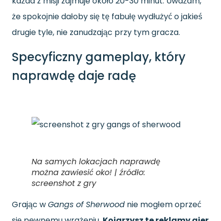
każda z misji zajmuje około 20-30 minut. Uważam,
że spokojnie dałoby się tę fabułę wydłużyć o jakieś
drugie tyle, nie zanudzając przy tym gracza.
Specyficzny gameplay, który
naprawdę daje radę
Na samych lokacjach naprawdę
można zawiesić oko! | źródło:
screenshot z gry
Grając w
Gangs of Sherwood
nie mogłem oprzeć
się pewnemu wrażeniu.
Kojarzysz te reklamy gier