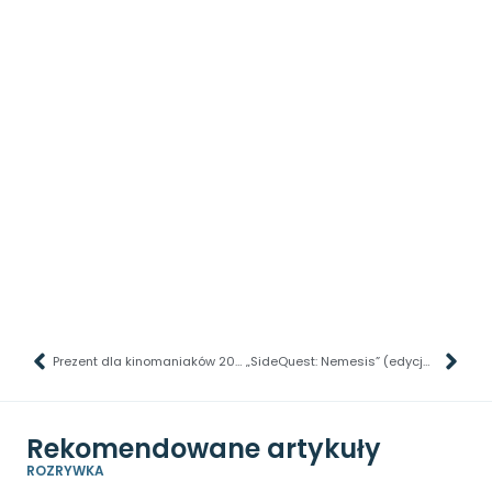
Prezent dla kinomaniaków 2023 — najlepsze prezenty na święta
„SideQuest: Nemesis” (edycja polska) – recenzja gry planszowej. Spróbuj przetrwać i nie zwariować
Rekomendowane artykuły
ROZRYWKA