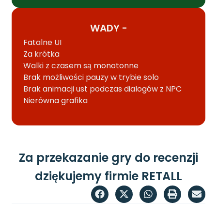
WADY -
Fatalne UI
Za krótka
Walki z czasem są monotonne
Brak możliwości pauzy w trybie solo
Brak animacji ust podczas dialogów z NPC
Nierówna grafika
Za przekazanie gry do recenzji
dziękujemy firmie RETALL