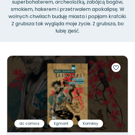
superbohaterem, archeolożką, zabójcą bogów,
smokiem, hakerem i przetrwałem apokalipsę. W
wolnych chwilach buduję miasta i popijam krafciki.
Z grubsza tak wygląda moje życie. Z grubsza, bo
lubię zjeść.
dc comics
Egmont
Komiksy