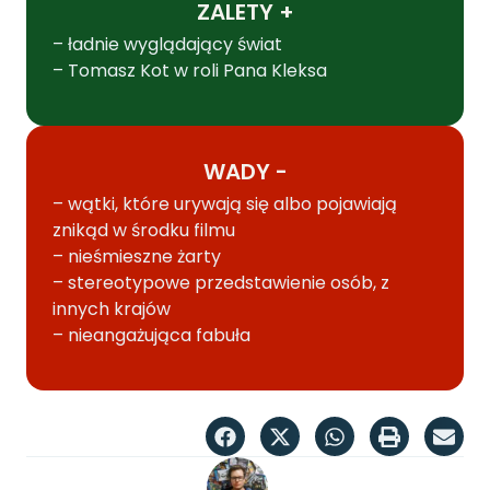
ZALETY +
– ładnie wyglądający świat
– Tomasz Kot w roli Pana Kleksa
WADY -
– wątki, które urywają się albo pojawiają
znikąd w środku filmu
– nieśmieszne żarty
– stereotypowe przedstawienie osób, z
innych krajów
– nieangażująca fabuła