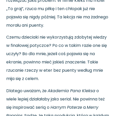
rozwiązać jakiś problem. W filmie Kleks mu mówi
„To graj”, rzuca mu piłkę i ten chłopak już nie
pojawia się nigdy później. Ta lekcja nie ma żadnego
morału ani puenty.
Czemu dzieciaki nie wykorzystują zdobytej wiedzy
w finałowej potyczce? Po co w takim razie one się
uczyły? Bo dla mnie, jeżeli coś pojawia się na
ekranie, powinno mieć jakieś znaczenie. Takie
rzucanie rzeczy w eter bez puenty według mnie
mija się z celem.
Dlatego uważam, że
Akademia Pana Kleksa
o
wiele lepiej działałaby jako serial. Nie powinna też
się inspirować serią o
Harrym Poterze
a
Merry
Poppins
. Sądzę, że taka produkcja, która w każdym