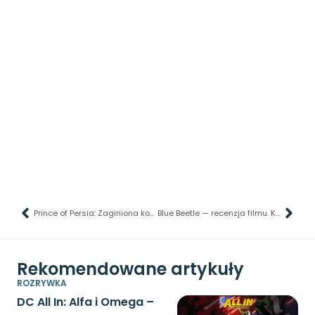
Prince of Persia: Zaginiona korona – recenzja gry. Rayman w perskim wydaniu
Blue Beetle — recenzja filmu. Kosmiczny robal na ratunek światu
Rekomendowane artykuły
ROZRYWKA
DC All In: Alfa i Omega –