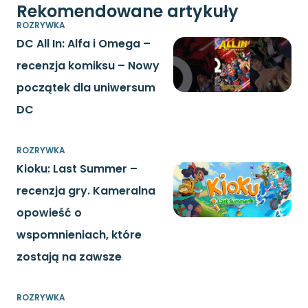
Rekomendowane artykuły
ROZRYWKA
DC All In: Alfa i Omega –
recenzja komiksu – Nowy
początek dla uniwersum
DC
ROZRYWKA
Kioku: Last Summer –
recenzja gry. Kameralna
opowieść o
wspomnieniach, które
zostają na zawsze
ROZRYWKA