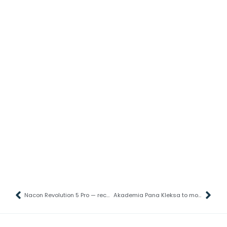
Nacon Revolution 5 Pro — recenzja pada — jeden pad, dziesiątki możliwości
Akademia Pana Kleksa to mogła być dobra produkcja, ale… – recenzja filmu