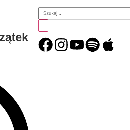
–
zątek