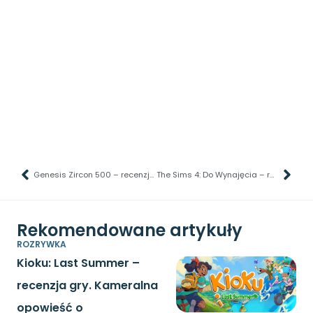
Genesis Zircon 500 – recenzja myszki – sam zdecyduj czy chcesz przewodowo, czy nie!
The Sims 4: Do Wynajęcia – recenzja gry. Z pamiętnika wąsatego Landlorda.
Rekomendowane artykuły
ROZRYWKA
Kioku: Last Summer –
recenzja gry. Kameralna
opowieść o