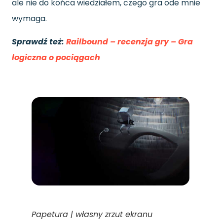
ale nie do końca wiedziałem, czego gra ode mnie
wymaga.
Sprawdź też:
Railbound – recenzja gry – Gra
logiczna o pociągach
Papetura | własny zrzut ekranu