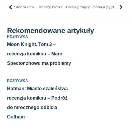
Smocza krew — recenzja komiksu — Księżniczka na ratunek królestwu
Chemicy magicy– recenzja gry planszowej. Tylko uważaj, żeby nie wybuchnąć!
Rekomendowane artykuły
ROZRYWKA
Moon Knight. Tom 3 –
recenzja komiksu – Marc
Spector znowu ma problemy
ROZRYWKA
Batman: Miasto szaleństwa –
recenzja komiksu – Podróż
do mrocznego odbicia
Gotham