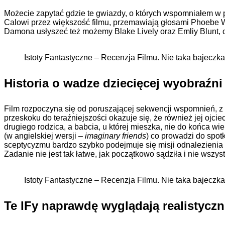
Możecie zapytać gdzie te gwiazdy, o których wspomniałem w p
Calowi przez większość filmu, przemawiają głosami Phoebe W
Damona usłyszeć też możemy Blake Lively oraz Emliy Blunt,
Istoty Fantastyczne – Recenzja Filmu. Nie taka bajeczka
Historia o wadze dziecięcej wyobraźni
Film rozpoczyna się od poruszającej sekwencji wspomnień, 
przeskoku do teraźniejszości okazuje się, że również jej ojc
drugiego rodzica, a babcia, u której mieszka, nie do końca 
(w angielskiej wersji –
imaginary friends
) co prowadzi do spot
sceptycyzmu bardzo szybko podejmuje się misji odnalezienia 
Zadanie nie jest tak łatwe, jak początkowo sądziła i nie wszyst
Istoty Fantastyczne – Recenzja Filmu. Nie taka bajeczka
Te IFy naprawdę wyglądają realistyczn