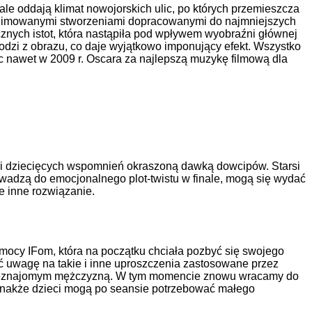
le oddają klimat nowojorskich ulic, po których przemieszcza
z animowanymi stworzeniami dopracowanymi do najmniejszych
znych istot, która nastąpiła pod wpływem wyobraźni głównej
odzi z obrazu, co daje wyjątkowo imponujący efekt. Wszystko
ąc nawet w 2009 r. Oscara za najlepszą muzykę filmową dla
i i dziecięcych wspomnień okraszoną dawką dowcipów. Starsi
owadzą do emocjonalnego plot-twistu w finale, mogą się wydać
ie inne rozwiązanie.
 pomocy IFom, która na początku chciała pozbyć się swojego
ić uwagę na takie i inne uproszczenia zastosowane przez
 z nieznajomym mężczyzną. W tym momencie znowu wracamy do
 jednakże dzieci mogą po seansie potrzebować małego