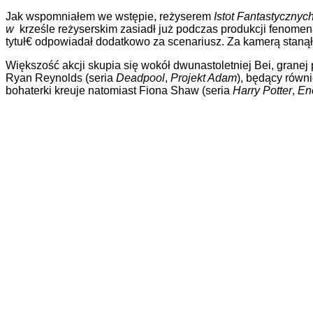
Jak wspomniałem we wstępie, reżyserem
Istot Fantastycznyc
w
krześle reżyserskim zasiadł już podczas produkcji fenomena
tytuł€ odpowiadał dodatkowo za scenariusz. Za kamerą stanął
Większość akcji skupia się wokół dwunastoletniej Bei, granej
Ryan Reynolds (seria
Deadpool
,
Projekt Adam
), będący równi
bohaterki kreuje natomiast Fiona Shaw (seria
Harry Potter
,
En