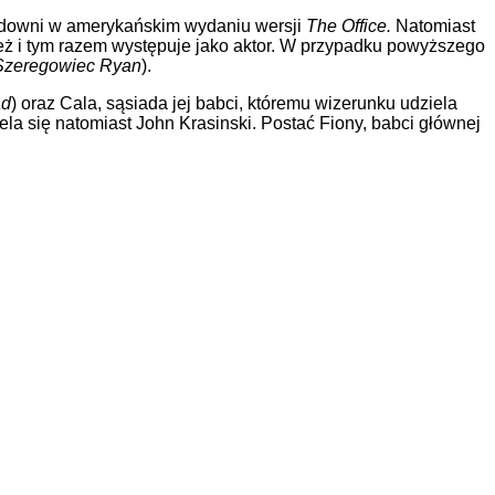
 widowni w amerykańskim wydaniu wersji
The Office.
Natomiast
eż i tym razem występuje jako aktor. W przypadku powyższego
Szeregowiec Ryan
).
ad
) oraz Cala, sąsiada jej babci, któremu wizerunku udziela
ela się natomiast John Krasinski. Postać Fiony, babci głównej