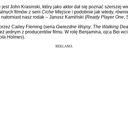
h
jest John Krasinski, który jako aktor dał się poznać szerszej
lnych filmów z serii
Ciche Miejsce
i podobnie jak wtedy, równi
 natomiast nasz rodak – Janusz Kamiński (
Ready Player One
,
 przez Cailey Fleming (seria
Gwiezdne Wojny
,
The Walking De
eż jednym z producentów filmu. W rolę Benjamina, ojca Bei wci
ola Holmes
).
REKLAMA