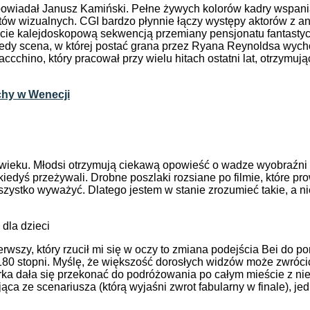
powiadał Janusz Kamiński. Pełne żywych kolorów kadry wspania
pektów wizualnych. CGI bardzo płynnie łączy występy aktorów 
ście kalejdoskopową sekwencją przemiany pensjonatu fantastyc
tedy scena, w której postać grana przez Ryana Reynoldsa wych
chino, który pracował przy wielu hitach ostatni lat, otrzymuj
chy w Wenecji
m wieku. Młodsi otrzymują ciekawą opowieść o wadze wyobraźn
edyś przeżywali. Drobne poszlaki rozsiane po filmie, które pr
 wszystko wyważyć. Dlatego jestem w stanie zrozumieć takie, a n
 dla dzieci
Pierwszy, który rzucił mi się w oczy to zmiana podejścia Bei do
 o 180 stopni. Myślę, że większość dorosłych widzów może zwróc
haterka dała się przekonać do podróżowania po całym mieście
ająca ze scenariusza (którą wyjaśni zwrot fabularny w finale),