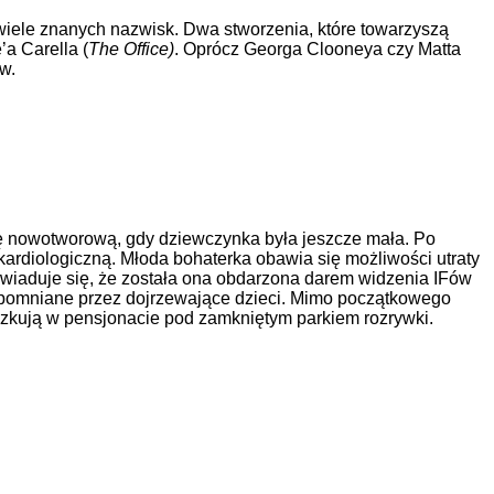
 wiele znanych nazwisk. Dwa stworzenia, które towarzyszą
’a Carella (
The Office)
. Oprócz Georga Clooneya czy Matta
w.
ę nowotworową, gdy dziewczynka była jeszcze mała. Po
kardiologiczną. Młoda bohaterka obawia się możliwości utraty
dowiaduje się, że została ona obdarzona darem widzenia IFów
 zapomniane przez dojrzewające dzieci. Mimo początkowego
eszkują w pensjonacie pod zamkniętym parkiem rozrywki.