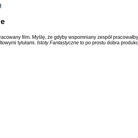
I
ie
opracowany film. Myślę, że gdyby wspomniany zespół pracowałby
ltowymi tytułami.
Istoty Fantastyczne
to po prostu dobra produkc