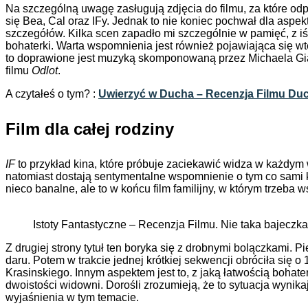
Na szczególną uwagę zasługują zdjęcia do filmu, za które od
się Bea, Cal oraz IFy. Jednak to nie koniec pochwał dla as
szczegółów. Kilka scen zapadło mi szczególnie w pamięć, z i
bohaterki. Warta wspomnienia jest również pojawiająca się w
to doprawione jest muzyką skomponowaną przez Michaela Giacc
filmu
Odlot
.
A czytałeś o tym? :
Uwierzyć w Ducha – Recenzja Filmu Du
Film dla całej rodziny
IF
to przykład kina, które próbuje zaciekawić widza w każdy
natomiast dostają sentymentalne wspomnienie o tym co sami ki
nieco banalne, ale to w końcu film familijny, w którym trzeba
Istoty Fantastyczne – Recenzja Filmu. Nie taka bajeczka
Z drugiej strony tytuł ten boryka się z drobnymi bolączkami. 
daru. Potem w trakcie jednej krótkiej sekwencji obróciła się
Krasinskiego. Innym aspektem jest to, z jaką łatwością bo
dwoistości widowni. Dorośli zrozumieją, że to sytuacja wynik
wyjaśnienia w tym temacie.