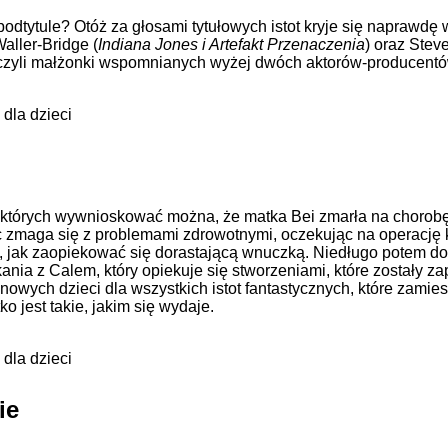
odtytule? Otóż za głosami tytułowych istot kryje się naprawdę
aller-Bridge (
Indiana Jones i Artefakt Przenaczenia
) oraz Steve
 czyli małżonki wspomnianych wyżej dwóch aktorów-producentó
 dla dzieci
z których wywnioskować można, że matka Bei zmarła na chorob
iec zmaga się z problemami zdrowotnymi, oczekując na operację 
wie, jak zaopiekować się dorastającą wnuczką. Niedługo potem 
kania z Calem, który opiekuje się stworzeniami, które zostały
nowych dzieci dla wszystkich istot fantastycznych, które zami
ko jest takie, jakim się wydaje.
 dla dzieci
ie