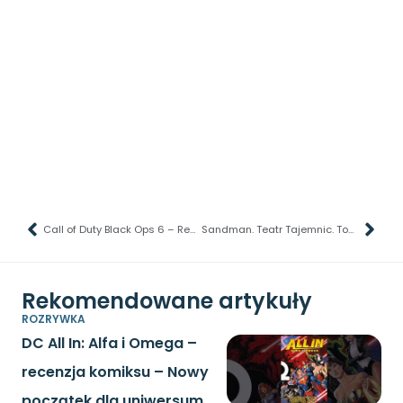
Call of Duty Black Ops 6 – Recenzja – Ktoś tu odrobił lekcje
Sandman. Teatr Tajemnic. Tom 1 – recenzja komiksu – Władca Snów, ale to Batman
Rekomendowane artykuły
ROZRYWKA
DC All In: Alfa i Omega –
recenzja komiksu – Nowy
początek dla uniwersum