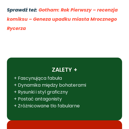
Sprawdź też:
Gotham: Rok Pierwszy – recenzja
komiksu – Geneza upadku miasta Mrocznego
Rycerza
ZALETY +
+ Fascynująca fabuła
+ Dynamika między bohaterami
+ Rysunki i styl graficzny
+ Postać antagonisty
+ Zróżnicowane tło fabularne