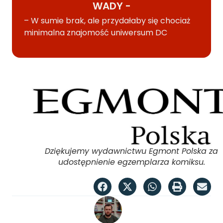
WADY -
– W sumie brak, ale przydałaby się chociaż
minimalna znajomość uniwersum DC
Dziękujemy wydawnictwu Egmont Polska za
udostępnienie egzemplarza komiksu.