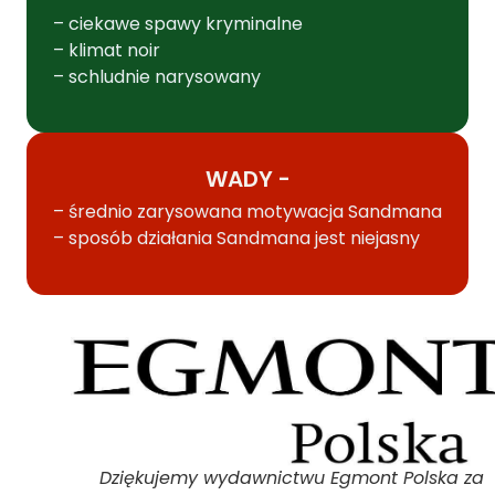
– ciekawe spawy kryminalne
– klimat noir
– schludnie narysowany
WADY -
– średnio zarysowana motywacja Sandmana
– sposób działania Sandmana jest niejasny
Dziękujemy wydawnictwu Egmont Polska za