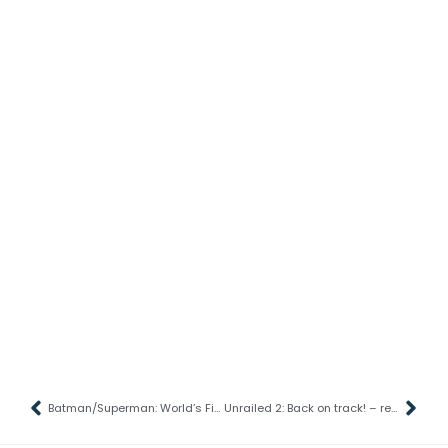
Batman/Superman: World’s Finest. Diabeł Nezha. Tom 1 – recenzja komiksu – Pojedynek w orientalnym sosie
Unrailed 2: Back on track! – recenzja gry – Czy więcej znaczy lepiej?