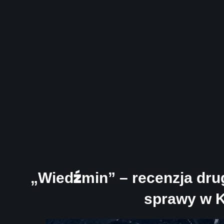
„Wiedźmin” – recenzja dru
sprawy w 