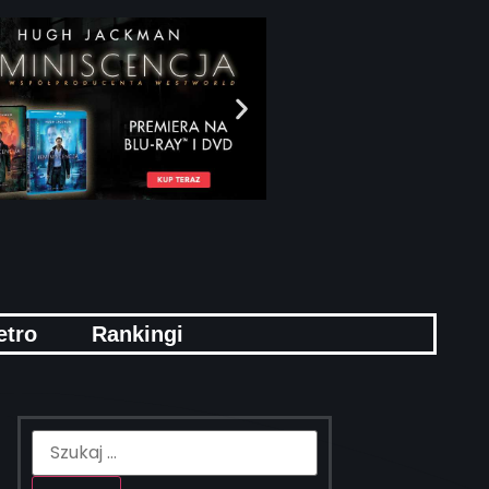
etro
Rankingi