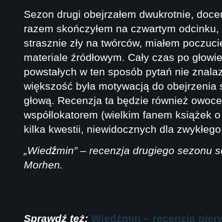
Sezon drugi obejrzałem dwukrotnie, doc
razem skończyłem na czwartym odcinku, z
strasznie zły na twórców, miałem poczu
materiale źródłowym. Cały czas po głowie
powstałych w ten sposób pytań nie znala
większość była motywacją do obejrzenia
głową. Recenzja ta będzie również owoc
współlokatorem (wielkim fanem książek o 
kilka kwestii, niewidocznych dla zwykłego
„Wiedźmin” – recenzja drugiego sezonu s
Morhen.
Sprawdź też:
Wiedźmin – recenzja pierw