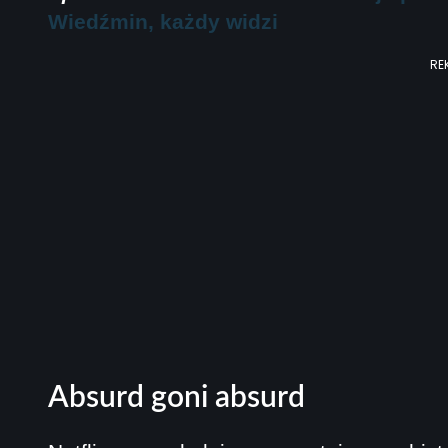
Wiedźmin, każdy widzi
RE
Absurd goni absurd