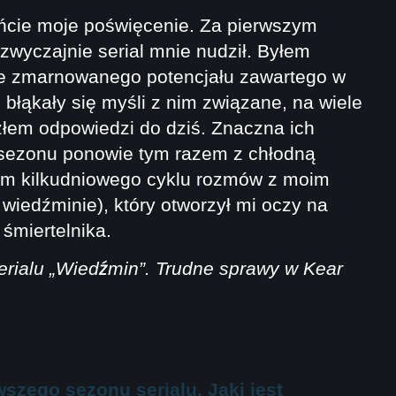
eńcie moje poświęcenie. Za pierwszym
wyczajnie serial mnie nudził. Byłem
cie zmarnowanego potencjału zawartego w
 błąkały się myśli z nim związane, na wiele
złem odpowiedzi do dziś. Znaczna ich
 sezonu ponowie tym razem z chłodną
em kilkudniowego cyklu rozmów z moim
wiedźminie), który otworzył mi oczy na
 śmiertelnika.
erialu „Wiedźmin”. Trudne sprawy w Kear
szego sezonu serialu. Jaki jest