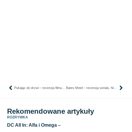
Pukając do drzwi – recenzja filmu. Dzień dobry, czy zechcecie uratować świat?
Bates Motel – recenzja serialu. Niewinny motel na uboczu
Rekomendowane artykuły
ROZRYWKA
DC All In: Alfa i Omega –