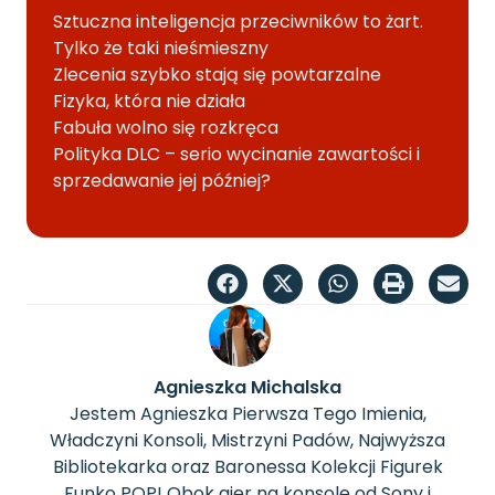
Sztuczna inteligencja przeciwników to żart.
Tylko że taki nieśmieszny
Zlecenia szybko stają się powtarzalne
Fizyka, która nie działa
Fabuła wolno się rozkręca
Polityka DLC – serio wycinanie zawartości i
sprzedawanie jej później?
Agnieszka Michalska
Jestem Agnieszka Pierwsza Tego Imienia,
Władczyni Konsoli, Mistrzyni Padów, Najwyższa
Bibliotekarka oraz Baronessa Kolekcji Figurek
Funko POP! Obok gier na konsole od Sony i