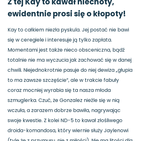
Z tej Kay to kawał niecnoty,
ewidentnie prosi się o kłopoty!
Kay to całkiem niezła pyskula. Jej postać nie bawi
się w ceregiele i interesuje ją tylko zapłata.
Momentami jest także nieco obsceniczna, bądź
totalnie nie ma wyczucia jak zachować się w danej
chwili. Niejednokrotnie pasuje do niej dewiza „głupia
to ma zawsze szczęście”, ale w trakcie fabuły
coraz mocniej wyrabia się ta nasza młoda
szmuglerka. Czuć, że Gonzalez nieźle się w nią
wczuła, a zarazem dobrze bawiła, nagrywając
swoje kwestie. Z kolei ND-5 to kawał złośliwego
droida-komandosa, który wiernie służy Jaylenowi
(tyle że z przymusu, nie z miłości). Nie ma litości dla