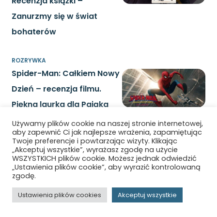
Recenzja książki –
Zanurzmy się w świat
bohaterów
ROZRYWKA
Spider-Man: Całkiem Nowy
Dzień – recenzja filmu.
Piękna laurka dla Pająka
Używamy plików cookie na naszej stronie internetowej,
aby zapewnić Ci jak najlepsze wrażenia, zapamiętując
ROZRYWKA
Twoje preferencje i powtarzając wizyty. Klikając
007: First Light – recenzja
„Akceptuj wszystkie”, wyrażasz zgodę na użycie
WSZYSTKICH plików cookie. Możesz jednak odwiedzić
gry – Akta MI6: Narodziny
„Ustawienia plików cookie”, aby wyrazić kontrolowaną
zgodę.
agenta 007
Ustawienia plików cookies
Akceptuj wszystkie