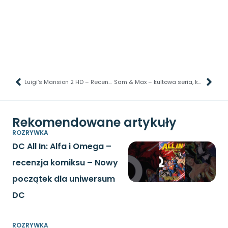
Luigi’s Mansion 2 HD – Recenzja gry – Prawdziwy pogromca duchów!
Sam & Max – kultowa seria, której pewnie nie znasz
Rekomendowane artykuły
ROZRYWKA
DC All In: Alfa i Omega –
recenzja komiksu – Nowy
początek dla uniwersum
DC
ROZRYWKA