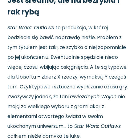
Jest średnio, ale na bezrybiu i
rak rybą
Star Wars: Outlaws
to produkcja, w której
będziecie się bawić naprawdę nieźle. Problem z
tym tytułem jest taki, że szybko o niej zapomnicie
po jej ukończeniu. Ewentualnie spędzicie nieco
więcej czasu, wbijając osiągnięcia. A te są typowe
dla Ubisoftu – zbierz X rzeczy, wymaksuj Y czegoś
tam. Czyli typowe i sztuczne wydłużanie czasu gry.
Zważywszy jednak, że fani
Gwiezdnych Wojen
nie
mają za wielkiego wyboru z grami akcji z
elementami otwartego świata w swoim
ukochanym uniwersum… to
Star Wars: Outlaws
całkiem nieźle domyka tę lukę.