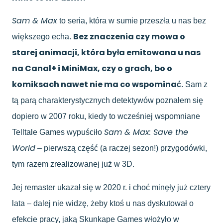
Sam & Max
to seria, która w sumie przeszła u nas bez
Bez znaczenia czy mowa o
większego echa.
starej animacji, która była emitowana u nas
na Canal+ i MiniMax, czy o grach, bo o
komiksach nawet nie ma co wspominać
. Sam z
tą parą charakterystycznych detektywów poznałem się
dopiero w 2007 roku, kiedy to wcześniej wspomniane
Sam & Max: Save the
Telltale Games wypuściło
World
– pierwszą część (a raczej sezon!) przygodówki,
tym razem zrealizowanej już w 3D.
Jej remaster ukazał się w 2020 r. i choć minęły już cztery
lata – dalej nie widzę, żeby ktoś u nas dyskutował o
efekcie pracy, jaką Skunkape Games włożyło w