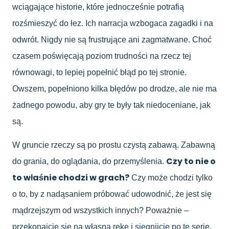
wciągające historie, które jednocześnie potrafią
rozśmieszyć do łez. Ich narracja wzbogaca zagadki i na
odwrót. Nigdy nie są frustrujące ani zagmatwane. Choć
czasem poświęcają poziom trudności na rzecz tej
równowagi, to lepiej popełnić błąd po tej stronie.
Owszem, popełniono kilka błędów po drodze, ale nie ma
żadnego powodu, aby gry te były tak niedoceniane, jak
są.
W gruncie rzeczy są po prostu czystą zabawą. Zabawną
Czy to nie o
do grania, do oglądania, do przemyślenia.
to właśnie chodzi w grach?
Czy może chodzi tylko
o to, by z nadąsaniem próbować udowodnić, że jest się
mądrzejszym od wszystkich innych? Poważnie –
przekonajcie się na własną rękę i sięgnijcie po tę serię.