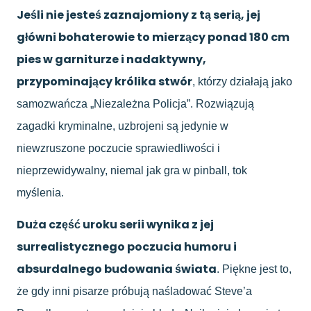
Jeśli nie jesteś zaznajomiony z tą serią, jej
główni bohaterowie to mierzący ponad 180 cm
pies w garniturze i nadaktywny,
przypominający królika stwór
, którzy działają jako
samozwańcza „Niezależna Policja”. Rozwiązują
zagadki kryminalne, uzbrojeni są jedynie w
niewzruszone poczucie sprawiedliwości i
nieprzewidywalny, niemal jak gra w pinball, tok
myślenia.
Duża część uroku serii wynika z jej
surrealistycznego poczucia humoru i
absurdalnego budowania świata
. Piękne jest to,
że gdy inni pisarze próbują naśladować Steve’a