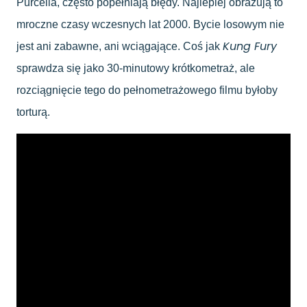
Purcella, często popełniają błędy. Najlepiej obrazują to
mroczne czasy wczesnych lat 2000. Bycie losowym nie
Kung Fury
jest ani zabawne, ani wciągające. Coś jak
sprawdza się jako 30-minutowy krótkometraż, ale
rozciągnięcie tego do pełnometrażowego filmu byłoby
torturą.