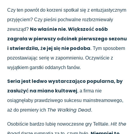
Czy ten powrót do korzeni spotkał się z entuzjastycznym
przyjęciem? Czy pieśni pochwalne rozbrzmiewały
No właśnie nie. Większość osób
zewsząd?
zagrała w pierwszy odcinek pierwszego sezonu
i stwierdziła, że jej się nie podoba
. Tym sposobem
pozostawiając serię w zapomnieniu. Oczywiście z
wyjątkiem garstki oddanych fanów.
Seria jest ledwo wystarczająco popularna, by
zasłużyć na miano kultowej
, a firma nie
osiągnęłaby prawdziwego sukcesu mainstreamowego,
The Walking Dead
aż do premiery ich
.
Hit the
Osobiście bardzo lubię nowoczesne gry Telltale.
Road
Niemniej to
darzę sympatią za to, czym było.