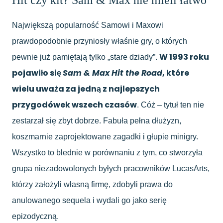
Hit czy kit? Sam & Max nie mieli łatwo
Największą popularność Samowi i Maxowi
prawdopodobnie przyniosły właśnie gry, o których
W 1993 roku
pewnie już pamiętają tylko „stare dziady”.
pojawiło się
Sam & Max Hit the Road
, które
wielu uważa za jedną z najlepszych
przygodówek wszech czasów
. Cóż – tytuł ten nie
zestarzał się zbyt dobrze. Fabuła pełna dłużyzn,
koszmarnie zaprojektowane zagadki i głupie minigry.
Wszystko to blednie w porównaniu z tym, co stworzyła
grupa niezadowolonych byłych pracowników LucasArts,
którzy założyli własną firmę, zdobyli prawa do
anulowanego sequela i wydali go jako serię
epizodyczną.