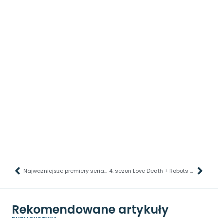
Najważniejsze premiery seriali – Co warto obejrzeć?
4. sezon Love Death + Robots na nowym zwiastunie. Będzie epicko
Rekomendowane artykuły