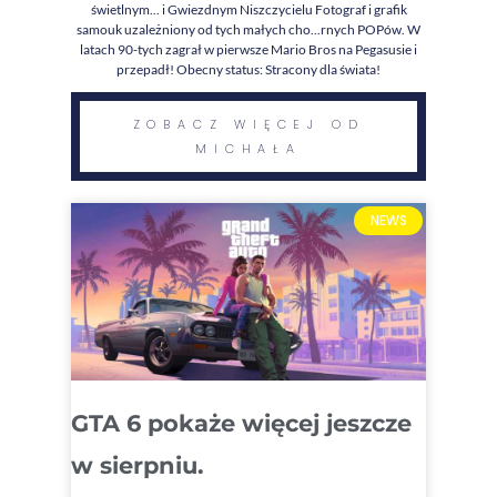
świetlnym... i Gwiezdnym Niszczycielu Fotograf i grafik
samouk uzależniony od tych małych cho...rnych POPów. W
latach 90-tych zagrał w pierwsze Mario Bros na Pegasusie i
przepadł! Obecny status: Stracony dla świata!
ZOBACZ WIĘCEJ OD
MICHAŁA
NEWS
GTA 6 pokaże więcej jeszcze
w sierpniu.