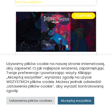
CZYTAJ WIĘCEJ »
ROZRYWKA
Batman: Miasto szaleństwa –
Używamy plików cookie na naszej stronie internetowej,
aby zapewnić Ci jak najlepsze wrażenia, zapamiętując
recenzja komiksu – Podróż
Twoje preferencje i powtarzając wizyty. Klikając
„Akceptuj wszystkie”, wyrażasz zgodę na użycie
do mrocznego odbicia
WSZYSTKICH plików cookie. Możesz jednak odwiedzić
„Ustawienia plików cookie”, aby wyrazić kontrolowaną
Gotham
zgodę.
CZYTAJ WIĘCEJ »
Ustawienia plików cookies
Akceptuj wszystkie