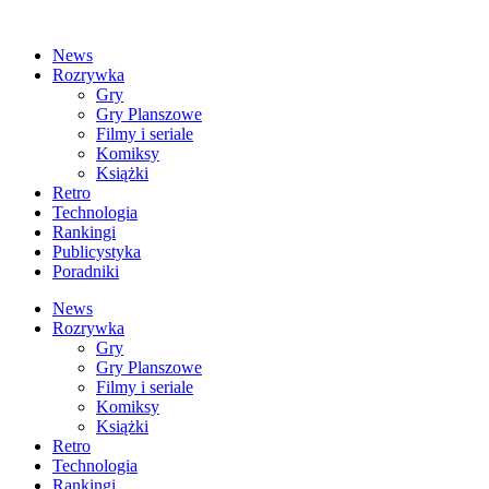
News
Rozrywka
Gry
Gry Planszowe
Filmy i seriale
Komiksy
Książki
Retro
Technologia
Rankingi
Publicystyka
Poradniki
News
Rozrywka
Gry
Gry Planszowe
Filmy i seriale
Komiksy
Książki
Retro
Technologia
Rankingi