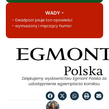
WADY -
– Deadpool psuje ton opowieści
– wymuszony i męczący humor
Dziękujemy wydawnictwu Egmont Polska za
udostępnienie egzemplarza komiksu.