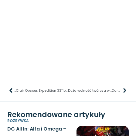
„Clair Obscur: Expedition 33” bije rekord
Duża wolność twórcza w „Daredevil: Born Again”
Rekomendowane artykuły
ROZRYWKA
DC All In: Alfa i Omega –