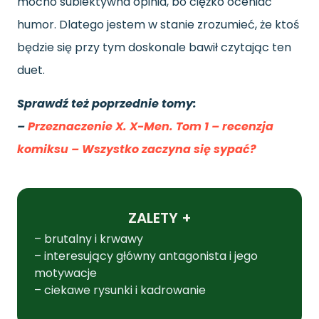
mocno subiektywna opinia, bo ciężko oceniać
humor. Dlatego jestem w stanie zrozumieć, że ktoś
będzie się przy tym doskonale bawił czytając ten
duet.
Sprawdź też poprzednie tomy:
–
Przeznaczenie X. X-Men. Tom 1 – recenzja
komiksu – Wszystko zaczyna się sypać?
ZALETY +
– brutalny i krwawy
– interesujący główny antagonista i jego
motywacje
– ciekawe rysunki i kadrowanie