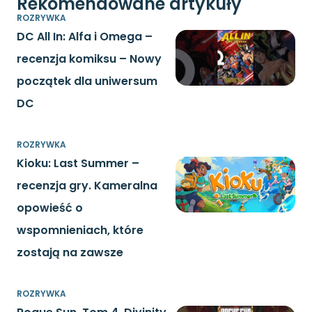
Rekomendowane artykuły
ROZRYWKA
DC All In: Alfa i Omega –
recenzja komiksu – Nowy
początek dla uniwersum
DC
ROZRYWKA
Kioku: Last Summer –
recenzja gry. Kameralna
opowieść o
wspomnieniach, które
zostają na zawsze
ROZRYWKA