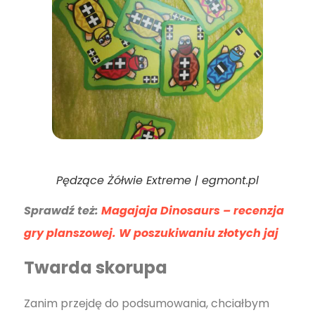
Pędzące Żółwie Extreme | egmont.pl
Sprawdź też:
Magajaja Dinosaurs – recenzja
gry planszowej. W poszukiwaniu złotych jaj
Twarda skorupa
Zanim przejdę do podsumowania, chciałbym