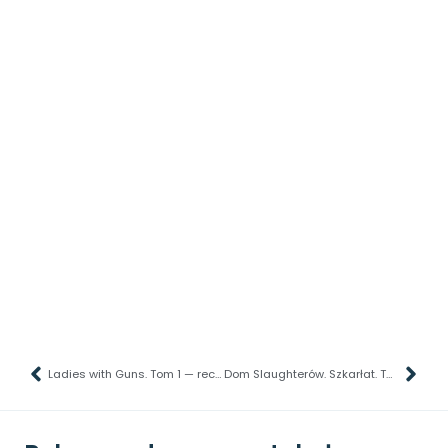
Ladies with Guns. Tom 1 — recenzja komiksu — Strzeż się dam ze spluwami
Dom Slaughterów. Szkarłat. Tom 2 – recenzja komiksu – Tajemniczy skrybowie