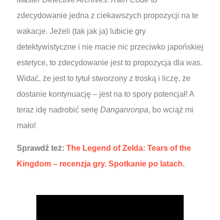
zdecydowanie jedna z ciekawszych propozycji na te
wakacje. Jeżeli (tak jak ja) lubicie gry
detektywistyczne i nie macie nic przeciwko japońskiej
estetyce, to zdecydowanie jest to propozycja dla was.
Widać, że jest to tytuł stworzony z troską i liczę, że
dostanie kontynuację – jest na to spory potencjał! A
teraz idę nadrobić serię
Danganronpa
, bo wciąż mi
mało!
Sprawdź też:
The Legend of Zelda: Tears of the
Kingdom – recenzja gry. Spotkanie po latach.