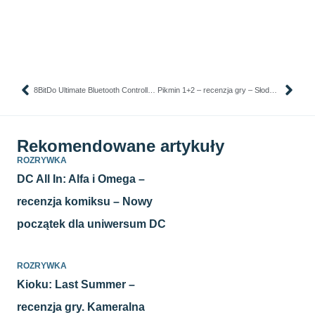
8BitDo Ultimate Bluetooth Controller – recenzja pada – Tak powinno się robić pady
Pikmin 1+2 – recenzja gry – Słodkie kolorowe stworzonka
Rekomendowane artykuły
ROZRYWKA
DC All In: Alfa i Omega –
recenzja komiksu – Nowy
początek dla uniwersum DC
ROZRYWKA
Kioku: Last Summer –
recenzja gry. Kameralna