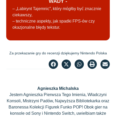
WADY -
– „Labirynt Tajemnic”, który mógłby być znacznie
ciekawszy,
– techniczne aspekty, jak spadki FPS-ów czy
okazjonalne błędy tekstur.
Za przekazanie gry do recenzji dziękujemy Nintendo Polska
Agnieszka Michalska
Jestem Agnieszka Pierwsza Tego Imienia, Władczyni
Konsoli, Mistrzyni Padów, Najwyższa Bibliotekarka oraz
Baronessa Kolekcji Figurek Funko POP! Obok gier na
konsole od Sony i Nintendo Switch, uwielbiam także