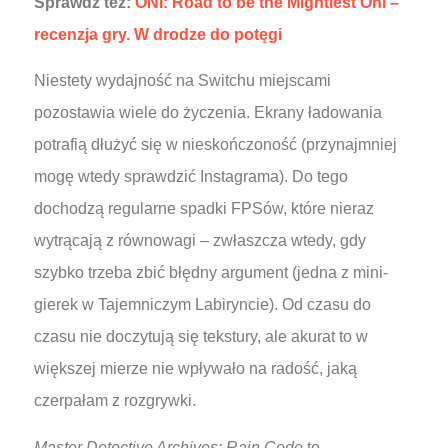
Sprawdź też:
ONI: Road to be the Mightiest Oni –
recenzja gry. W drodze do potęgi
Niestety wydajność na Switchu miejscami
pozostawia wiele do życzenia. Ekrany ładowania
potrafią dłużyć się w nieskończoność (przynajmniej
mogę wtedy sprawdzić Instagrama). Do tego
dochodzą regularne spadki FPSów, które nieraz
wytrącają z równowagi – zwłaszcza wtedy, gdy
szybko trzeba zbić błędny argument (jedna z mini-
gierek w Tajemniczym Labiryncie). Od czasu do
czasu nie doczytują się tekstury, ale akurat to w
większej mierze nie wpływało na radość, jaką
czerpałam z rozgrywki.
Master Detective Archives: Rain Code
to