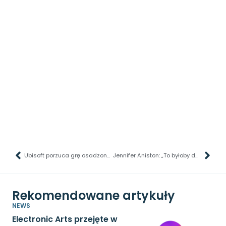
Ubisoft porzuca grę osadzoną w okresie powojennym
Jennifer Aniston: „To byłoby dosłownie, fizycznie niemożliwe”
Rekomendowane artykuły
NEWS
Electronic Arts przejęte w