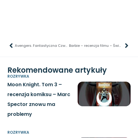
Avengers. Fantastyczna Czwórka. Empireum – recenzja komiksu – Kree, skrulle i żywe krzaki
Barbie – recenzja filmu – Świetny film, który bawi i skłania do przemyśleń
Rekomendowane artykuły
ROZRYWKA
Moon Knight. Tom 3 –
recenzja komiksu – Marc
Spector znowu ma
problemy
ROZRYWKA