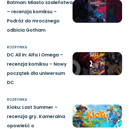
Batman: Miasto szaleństwa
– recenzja komiksu –
Podróż do mrocznego
odbicia Gotham
ROZRYWKA
DC All In: Alfa i Omega –
recenzja komiksu – Nowy
początek dla uniwersum
DC
ROZRYWKA
Kioku: Last Summer –
recenzja gry. Kameralna
opowieść o