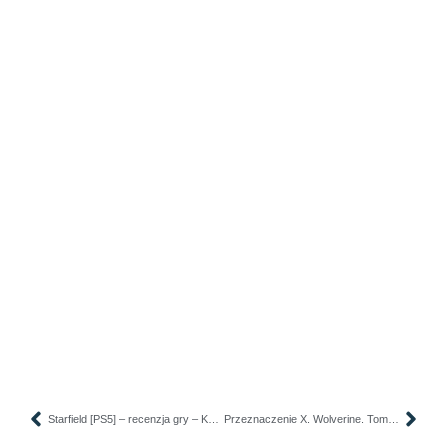
Starfield [PS5] – recenzja gry – Kosmiczna odyseja z ludzkimi problemami
Przeznaczenie X. Wolverine. Tom 2 – recenzja komiksu – W końcu dobra historia z Wolverinem?