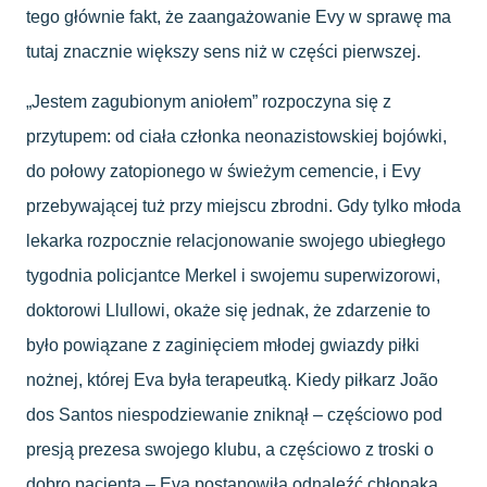
tego głównie fakt, że zaangażowanie Evy w sprawę ma
tutaj znacznie większy sens niż w części pierwszej.
„Jestem zagubionym aniołem” rozpoczyna się z
przytupem: od ciała członka neonazistowskiej bojówki,
do połowy zatopionego w świeżym cemencie, i Evy
przebywającej tuż przy miejscu zbrodni. Gdy tylko młoda
lekarka rozpocznie relacjonowanie swojego ubiegłego
tygodnia policjantce Merkel i swojemu superwizorowi,
doktorowi Llullowi, okaże się jednak, że zdarzenie to
było powiązane z zaginięciem młodej gwiazdy piłki
nożnej, której Eva była terapeutką. Kiedy piłkarz João
dos Santos niespodziewanie zniknął – częściowo pod
presją prezesa swojego klubu, a częściowo z troski o
dobro pacjenta – Eva postanowiła odnaleźć chłopaka