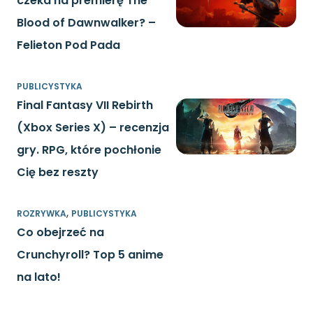
czeka na premierę The
Blood of Dawnwalker? –
Felieton Pod Pada
PUBLICYSTYKA
Final Fantasy VII Rebirth
(Xbox Series X) – recenzja
gry. RPG, które pochłonie
Cię bez reszty
,
ROZRYWKA
PUBLICYSTYKA
Co obejrzeć na
Crunchyroll? Top 5 anime
na lato!