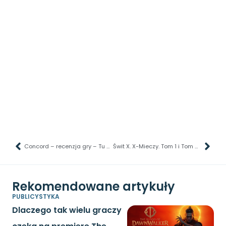
Concord – recenzja gry – Tu miał być mądry tytuł, ale…
Świt X. X-Mieczy. Tom 1 i Tom 2 – recenzja komiksu – Turniej, a raczej jego parodia
Rekomendowane artykuły
PUBLICYSTYKA
Dlaczego tak wielu graczy