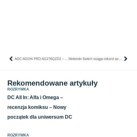
AOC AGON PRO AG276QZD2 – świetny OLED do grania, ale nie dla każdego
Nintendo Switch osiąga rekord sprzedaży
Rekomendowane artykuły
ROZRYWKA
DC All In: Alfa i Omega –
recenzja komiksu – Nowy
początek dla uniwersum DC
ROZRYWKA