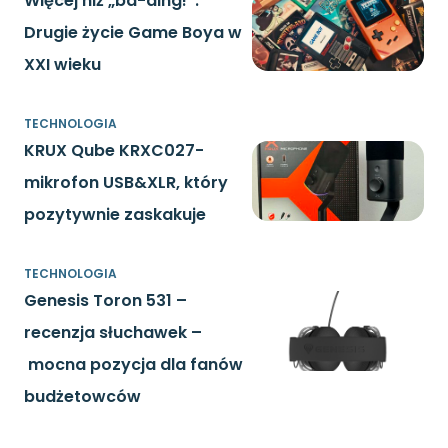
Więcej niż „ba-ding!”.
Drugie życie Game Boya w
XXI wieku
TECHNOLOGIA
KRUX Qube KRXC027-
mikrofon USB&XLR, który
pozytywnie zaskakuje
TECHNOLOGIA
Genesis Toron 531 –
recenzja słuchawek –
mocna pozycja dla fanów
budżetowców