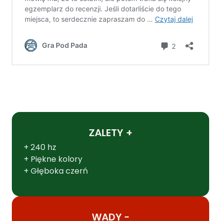
ZALETY +
+ 240 hz
+ Piękne kolory
+ Głęboka czerń
WADY -