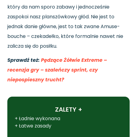
który da nam sporo zabawy i jednocześnie
zaspokoi nasz planszówkowy głód. Nie jest to
jednak danie główne, jest to tak zwane Amuse-
bouche – czekadełko, które formalnie nawet nie
zalicza się do posiłku.
Sprawdź też:
Pędzące Żółwie Extreme –
recenzja gry – szaleńczy sprint, czy
niepospieszny trucht?
ZALETY +
+ Ładnie wykonana
+ Łatwe zasady