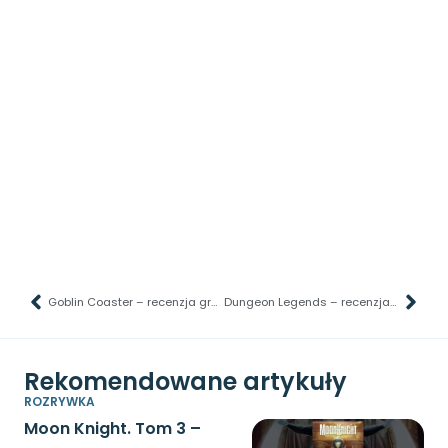
Goblin Coaster – recenzja gry planszowej – Wszystkie ręce na wagonik
Dungeon Legends – recenzja – Chodź poznasz moje podziemia
Rekomendowane artykuły
ROZRYWKA
Moon Knight. Tom 3 –