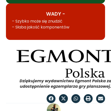
WADY -
– Szybko może się znudzić
– Słaba jakość komponentów
Dziękujemy wydawnictwu Egmont Polska z
udostępnienie egzemplarza gry planszowej