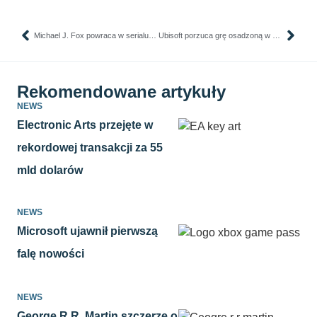
Michael J. Fox powraca w serialu „Shrinking”
Ubisoft porzuca grę osadzoną w okresie powojennym
Rekomendowane artykuły
NEWS
Electronic Arts przejęte w
rekordowej transakcji za 55
mld dolarów
NEWS
Microsoft ujawnił pierwszą
falę nowości
NEWS
George R.R. Martin szczerze o