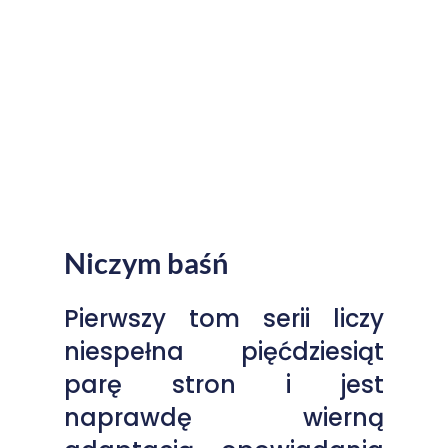
Podziel się ze
znajomymi:
Niczym baśń
Pierwszy tom serii liczy
niespełna pięćdziesiąt
parę stron i jest
naprawdę wierną