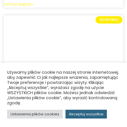
CZYTAJ WIĘCEJ »
ROZRYWKA
Używamy plików cookie na naszej stronie internetowej,
aby zapewnić Ci jak najlepsze wrażenia, zapamiętując
Twoje preferencje i powtarzając wizyty. Klikając
Batman: Miasto szaleństwa – recenzja
„Akceptuj wszystkie”, wyrażasz zgodę na użycie
WSZYSTKICH plików cookie. Możesz jednak odwiedzić
komiksu – Podróż do mrocznego
„Ustawienia plików cookie”, aby wyrazić kontrolowaną
zgodę.
odbicia Gotham
Ustawienia plików cookies
Akceptuj wszystkie
CZYTAJ WIĘCEJ »