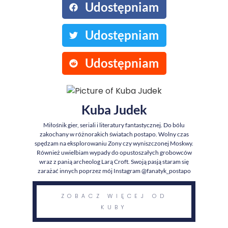
Udostępniam
Udostępniam
Udostępniam
Kuba Judek
Miłośnik gier, seriali i literatury fantastycznej. Do bólu
zakochany w różnorakich światach postapo. Wolny czas
spędzam na eksplorowaniu Zony czy wyniszczonej Moskwy.
Również uwielbiam wypady do opustoszałych grobowców
wraz z panią archeolog Larą Croft. Swoją pasją staram się
zarażać innych poprzez mój Instagram @fanatyk_postapo
ZOBACZ WIĘCEJ OD
KUBY