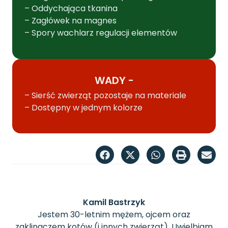
– Oddychająca tkanina
– Zagłówek na magnes
– Spory wachlarz regulacji elementów
WADY -
– Sierść zwierząt pozostaje na materiale
– Dostępny w jednym kolorze
Kamil Bastrzyk
Jestem 30-letnim mężem, ojcem oraz
zaklinaczem kotów (i innych zwierząt). Uwielbiam