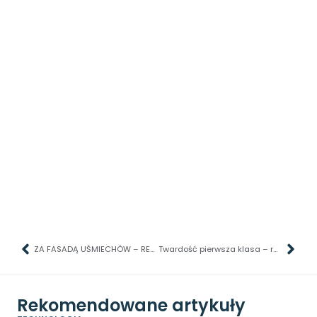
ZA FASADĄ UŚMIECHÓW – RECENZJA PIERWSZEGO SEZONU SERIALU ZNAJOMI I SĄSIEDZI
Twardość pierwsza klasa – recenzja fotela Genesis Trit 660 RGB
Rekomendowane artykuły