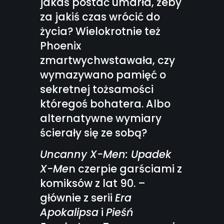
jakaś postać umarła, żeby
za jakiś czas wrócić do
życia? Wielokrotnie też
Phoenix
zmartwychwstawała, czy
wymazywano pamięć o
sekretnej tożsamości
któregoś bohatera. Albo
alternatywne wymiary
ścierały się ze sobą?
Uncanny X-Men: Upadek
X-Me
n czerpie garściami z
komiksów z lat 90. –
głównie z serii
Era
Apokalipsa
i
Pieśń