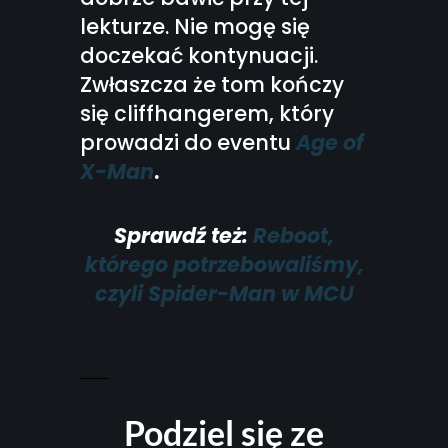
lekturze. Nie mogę się
doczekać kontynuacji.
Zwłaszcza że tom kończy
się cliffhangerem, który
prowadzi do eventu
Age of
X-Man
.
Sprawdź też:
Reboot,
którego potrzebowaliśmy,
czyli Spider-Man w MCU
Podziel się ze