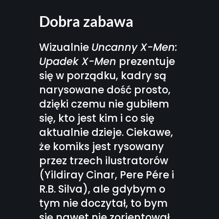
Dobra zabawa
Wizualnie
Uncanny X-Men:
Upadek X-Men
prezentuje
się w porządku, kadry są
narysowane dość prosto,
dzięki czemu nie gubiłem
się, kto jest kim i co się
aktualnie dzieje. Ciekawe,
że komiks jest rysowany
przez trzech ilustratorów
(Yildiray Cinar, Pere Pére i
R.B. Silva), ale gdybym o
tym nie doczytał, to bym
się nawet nie zorientował.