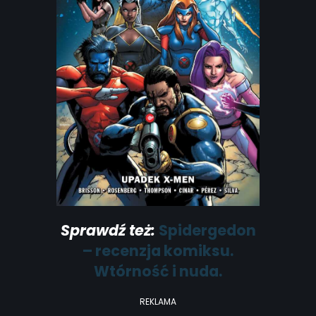
Sprawdź też:
Spidergedon
– recenzja komiksu.
Wtórność i nuda.
REKLAMA