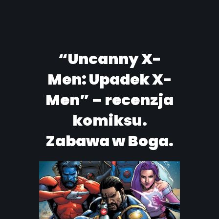
“Uncanny X-
Men: Upadek X-
Men” – recenzja
komiksu.
Zabawa w Boga.