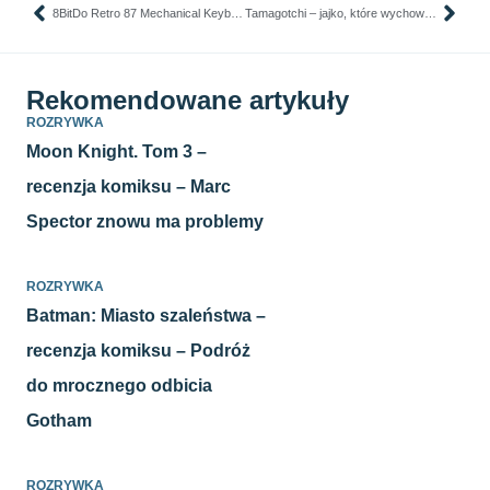
8BitDo Retro 87 Mechanical Keyboard – Xbox Edition – recenzja klawiatury. Retro design, który zachwyci każdego millenialsa i nie tylko.
Tamagotchi – jajko, które wychowało pokolenie – felieton.
Rekomendowane artykuły
ROZRYWKA
Moon Knight. Tom 3 –
recenzja komiksu – Marc
Spector znowu ma problemy
ROZRYWKA
Batman: Miasto szaleństwa –
recenzja komiksu – Podróż
do mrocznego odbicia
Gotham
ROZRYWKA