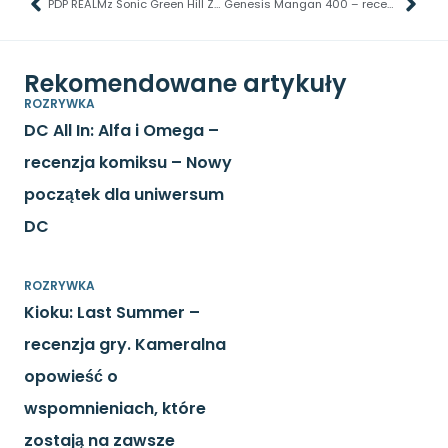
PDP REALMz Sonic Green Hill Zone – recenzja pada – skromny, ale dobry
Genesis Mangan 400 – recenzja kontrolera – nowy początek
Rekomendowane artykuły
ROZRYWKA
DC All In: Alfa i Omega –
recenzja komiksu – Nowy
początek dla uniwersum
DC
ROZRYWKA
Kioku: Last Summer –
recenzja gry. Kameralna
opowieść o
wspomnieniach, które
zostają na zawsze