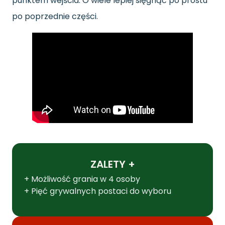
punktem wejścia. O wiele lepiej sięgnąć po prostu
po poprzednie części.
ZALETY +
+ Możliwość grania w 4 osoby
+ Pięć grywalnych postaci do wyboru