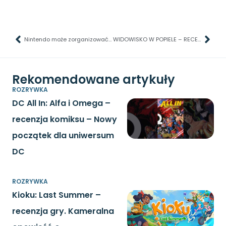
Nintendo może zorganizować duże wydarzenie
WIDOWISKO W POPIELE – RECENZJA FILMU AVATAR: OGIEŃ I POPIÓŁ
Rekomendowane artykuły
ROZRYWKA
DC All In: Alfa i Omega –
recenzja komiksu – Nowy
początek dla uniwersum
DC
ROZRYWKA
Kioku: Last Summer –
recenzja gry. Kameralna