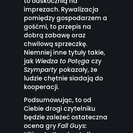
to odskocznią na
imprezach. Rywalizacja
pomiędzy gospodarzem a
gośćmi, to przepis na
dobrą zabawę oraz
chwilową sprzeczkę.
Niemniej inne tytuły takie,
jak
Wiedza to Potęga
czy
Szymparty
pokazały, że
ludzie chętnie siadają do
kooperacji.
Podsumowując, to od
Ciebie drogi czytelniku
będzie zależeć ostateczna
ocena gry
Fall Guys: