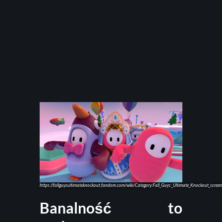
https://fallguysultimateknockout.fandom.com/wiki/Category:Fall_Guys:_Ultimate_Knockout_scree
Banalność to