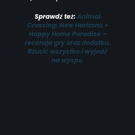
Sprawdź też:
Animal
Crossing: New Horizons +
Happy Home Paradise –
recenzja gry oraz dodatku.
Rzucić wszystko i wyjedź
na wyspę.