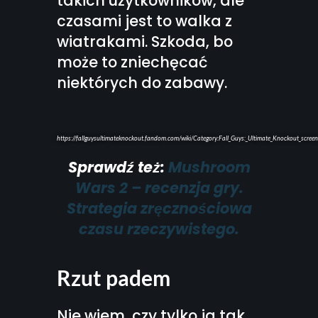
takich użytkowników, ale
czasami jest to walka z
wiatrakami. Szkoda, bo
może to zniechęcać
niektórych do zabawy.
https://fallguysultimateknockout.fandom.com/wiki/Category:Fall_Guys:_Ultimate_Knockout_scree
Sprawdź też:
Mushroom
Wars 2 – recenzja gry.
Strategia zręcznościowa
czasu rzeczywistego.
Rzut padem
Nie wiem, czy tylko ja tak