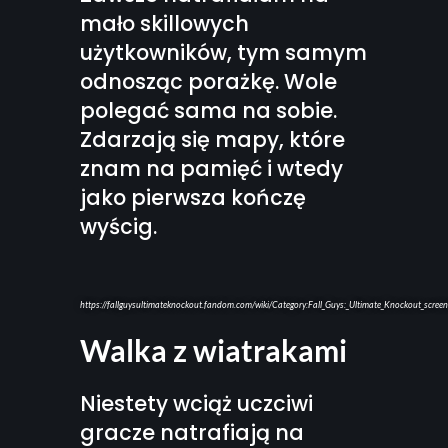
mało skillowych
użytkowników, tym samym
odnosząc porażkę. Wole
polegać sama na sobie.
Zdarzają się mapy, które
znam na pamięć i wtedy
jako pierwsza kończę
wyścig.
https://fallguysultimateknockout.fandom.com/wiki/Category:Fall_Guys:_Ultimate_Knockout_scree
Walka z wiatrakami
Niestety wciąż uczciwi
gracze natrafiają na