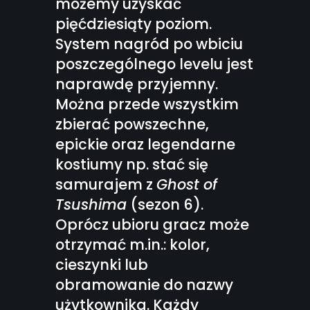
możemy uzyskać
pięćdziesiąty poziom.
System nagród po wbiciu
poszczególnego levelu jest
naprawdę przyjemny.
Można przede wszystkim
zbierać powszechne,
epickie oraz legendarne
kostiumy np. stać się
samurajem z
Ghost of
Tsushima
(sezon 6).
Oprócz ubioru gracz może
otrzymać m.in.: kolor,
cieszynki lub
obramowanie do nazwy
użytkownika. Każdy