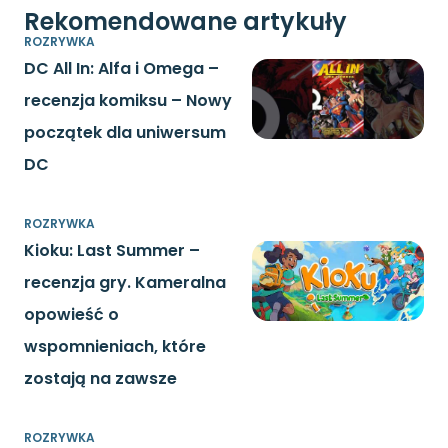
Rekomendowane artykuły
ROZRYWKA
DC All In: Alfa i Omega –
recenzja komiksu – Nowy
początek dla uniwersum
DC
ROZRYWKA
Kioku: Last Summer –
recenzja gry. Kameralna
opowieść o
wspomnieniach, które
zostają na zawsze
ROZRYWKA