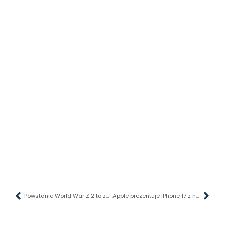
Powstanie World War Z 2 to zasługa gry
Apple prezentuje iPhone 17 z nową, ultra-smukłą odsłoną „Air”