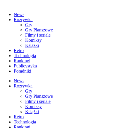
News
Rozrywka
Gry
Gry Planszowe
Filmy i seriale
Komiksy
Książki
Retro
Technologia
Rankingi
Publicystyka
Poradniki
News
Rozrywka
Gry
Gry Planszowe
Filmy i seriale
Komiksy
Książki
Retro
Technologia
Rankingi