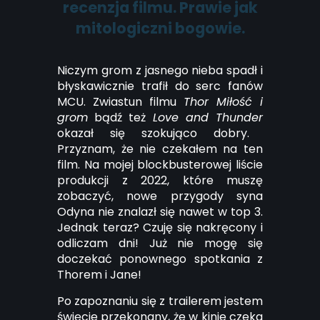
recenzja filmu. Prawie jak
mitologiczni bogowie.
Niczym grom z jasnego nieba spadł i
błyskawicznie trafił do serc fanów
MCU. Zwiastun filmu
Thor Miłość i
grom
bądź też
Love and Thunder
okazał się szokująco dobry.
Przyznam, że nie czekałem na ten
film. Na mojej blockbusterowej liście
produkcji z 2022, które muszę
zobaczyć, nowe przygody syna
Odyna nie znalazł się nawet w top 3.
Jednak teraz? Czuję się nakręcony i
odliczam dni! Już nie mogę się
doczekać ponownego spotkania z
Thorem i Jane!
Po zapoznaniu się z trailerem jestem
święcie przekonany, że w kinie czeka