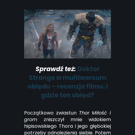
Sprawdź też:
Doktor
Strange w multiwersum
obłędu – recenzja filmu. I
gdzie ten obłęd?
Początkowo zwiastun
Thor Miłość i
grom
zniszczył mnie widokiem
hipisowskiego Thora i jego głębokiej
potrzeby odnalezienia siebie. Potem