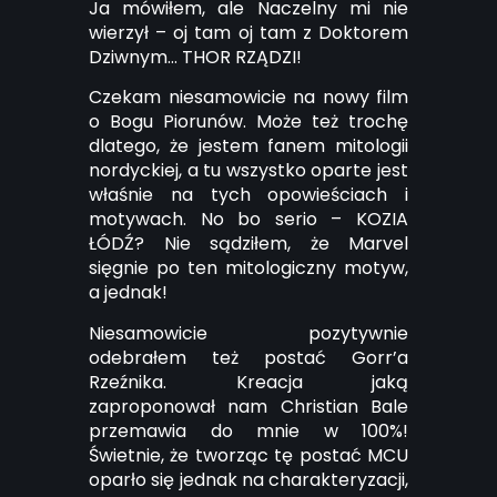
Ja mówiłem, ale Naczelny mi nie
wierzył – oj tam oj tam z Doktorem
Dziwnym… THOR RZĄDZI!
Czekam niesamowicie na nowy film
o Bogu Piorunów. Może też trochę
dlatego, że jestem fanem mitologii
nordyckiej, a tu wszystko oparte jest
właśnie na tych opowieściach i
motywach. No bo serio – KOZIA
ŁÓDŹ? Nie sądziłem, że Marvel
sięgnie po ten mitologiczny motyw,
a jednak!
Niesamowicie pozytywnie
odebrałem też postać Gorr’a
Rzeźnika. Kreacja jaką
zaproponował nam Christian Bale
przemawia do mnie w 100%!
Świetnie, że tworząc tę postać MCU
oparło się jednak na charakteryzacji,