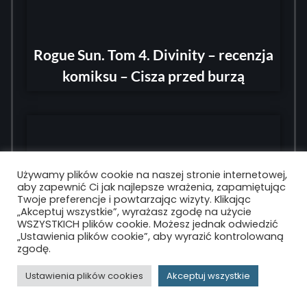
Rogue Sun. Tom 4. Divinity – recenzja
komiksu – Cisza przed burzą
Używamy plików cookie na naszej stronie internetowej,
aby zapewnić Ci jak najlepsze wrażenia, zapamiętując
Twoje preferencje i powtarzając wizyty. Klikając
„Akceptuj wszystkie”, wyrażasz zgodę na użycie
WSZYSTKICH plików cookie. Możesz jednak odwiedzić
„Ustawienia plików cookie”, aby wyrazić kontrolowaną
zgodę.
Xbox 360 zmierza na PC?
Ustawienia plików cookies
Akceptuj wszystkie