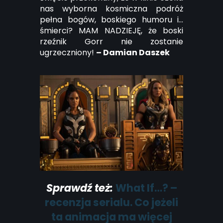
nas wyborna kosmiczna podróż
pełna bogów, boskiego humoru i…
śmierci? MAM NADZIEJĘ, że boski
rzeźnik Gorr nie zostanie
ugrzeczniony!
– Damian Daszek
Sprawdź też:
What If…? –
recenzja serialu. Co jeżeli
ta animacja ma więcej