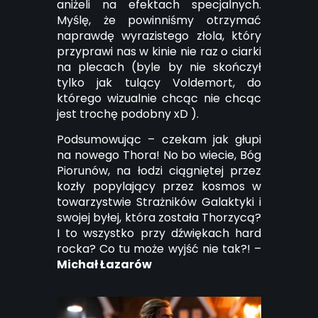
aniżeli na efektach specjalnych.
Myślę, że powinniśmy otrzymać
naprawdę wyrazistego złola, który
przyprawi nas w kinie nie raz o ciarki
na plecach (byle by nie skończył
tylko jak tulący Voldemort, do
którego wizualnie chcąc nie chcąc
jest trochę podobny xD ).
Podsumowując – czekam jak głupi
na nowego Thora! No bo wiecie, Bóg
Piorunów, na łodzi ciągniętej przez
kozły popylający przez kosmos w
towarzystwie Strażników Galaktyki i
swojej byłej, która została Thorzycą?
I to wszystko przy dźwiękach hard
rocka? Co tu może wyjść nie tak?! –
Michał Łazarów