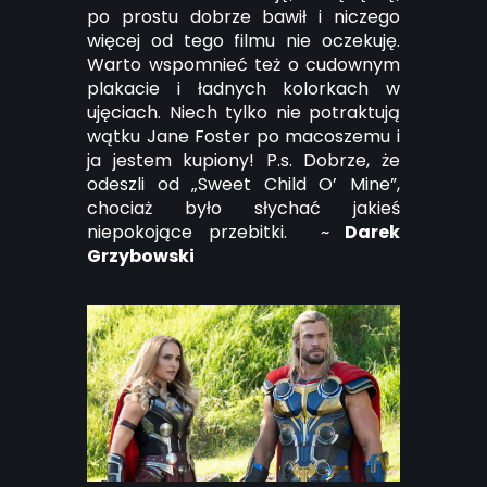
po prostu dobrze bawił i niczego
więcej od tego filmu nie oczekuję.
Warto wspomnieć też o cudownym
plakacie i ładnych kolorkach w
ujęciach. Niech tylko nie potraktują
wątku Jane Foster po macoszemu i
ja jestem kupiony! P.s. Dobrze, że
odeszli od „Sweet Child O’ Mine”,
chociaż było słychać jakieś
niepokojące przebitki. ~
Darek
Grzybowski