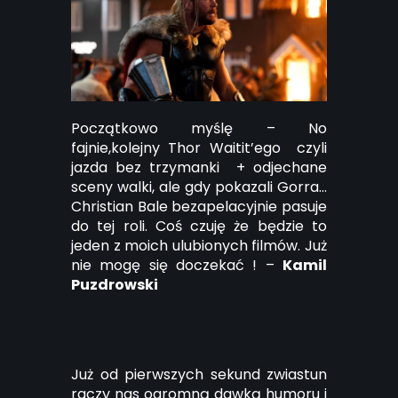
Początkowo myślę – No
fajnie,kolejny Thor Waitit’ego czyli
jazda bez trzymanki + odjechane
sceny walki, ale gdy pokazali Gorra…
Christian Bale bezapelacyjnie pasuje
do tej roli. Coś czuję że będzie to
jeden z moich ulubionych filmów. Już
nie mogę się doczekać ! –
Kamil
Puzdrowski
Już od pierwszych sekund zwiastun
raczy nas ogromną dawką humoru i