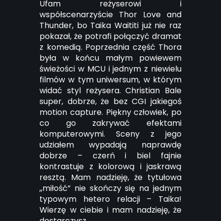
Ufam reżyserowi i
współscenarzyście Thor Love and
Thunder, bo Taika Waititi już nie raz
pokazał, że potrafi połączyć dramat
z komedią. Poprzednia część Thora
była w końcu małym powiewem
świeżości w MCU i jednym z niewielu
filmów w tym uniwersum, w którym
widać styl reżysera. Christian Bale
super, dobrze, że bez CGI jakiegoś
motion capture. Piękny człowiek, po
co go zakrywać efektami
komputerowymi. Sceny z jego
udziałem wypadają naprawdę
dobrze – czerń i biel fajnie
kontrastuje z kolorową i jaskrawą
resztą. Mam nadzieję, że tytułowa
,,miłość” nie skończy się na jednym
typowym hetero relacji – Taika!
Wierzę w ciebie i mam nadzieję, że
dostarczysz.