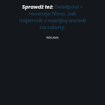
Sprawdź też:
Deadpool –
recenzja filmu. Jak
najemnik z nawijką wszedł
na salony.
REKLAMA