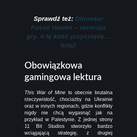
Sprawdź też:
Dinosaur
Fossil Hunter – recenzja
gry. A tę kość przyczepię…
tutaj!
Obowiązkowa
gamingowa lektura
This War of Mine
to obecnie brutalna
rzeczywistość, chociażby na Ukrainie
oraz w innych regionach, gdzie konflikty
nigdy nie chcą wygasnąć jak na
przykład w Palestynie. Z jednej strony
11 Bit Studios stworzyło bardzo
wciągającą strategię, z drugiej