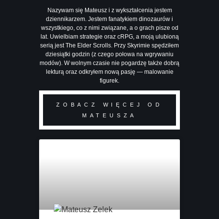
Nazywam się Mateusz i z wykształcenia jestem
dziennikarzem. Jestem fanatykiem dinozaurów i
wszystkiego, co z nimi związane, a o grach pisze od
lat. Uwielbiam strategie oraz cRPG, a moją ulubioną
serią jest The Elder Scrolls. Przy Skyrimie spędziłem
dziesiątki godzin (z czego połowa na wgrywaniu
modów). W wolnym czasie nie pogardzę także dobrą
lekturą oraz odkryłem nową pasję — malowanie
figurek.
ZOBACZ WIĘCEJ OD
MATEUSZA