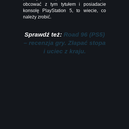
obcować z tym tytułem i posiadacie
konsolę PlayStation 5, to wiecie, co
należy zrobić.
Sprawdź też:
Road 96 (PS5)
– recenzja gry. Złapać stopa
i uciec z kraju.