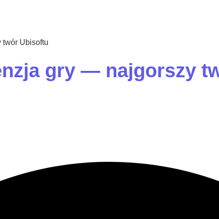
 twór Ubisoftu
nzja gry — najgorszy tw