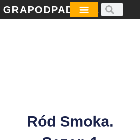
GRAPODPADA.PL
NINTENDO SWITCH
Ród Smoka.