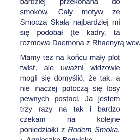
bardziej przekonana do
smoków. Cały motyw ze
Smoczą Skałą najbardziej mi
się podobał (te kadry, ta
rozmowa
Daemona
z
Rhaenyrą
wow!
Mamy też na końcu mały plot
twist, ale uważni widzowie
mogli się domyślić, że tak, a
nie inaczej potoczą się losy
pewnych postaci. Ja jestem
trzy razy na tak i bardzo
czekam na kolejne
poniedziałki z
Rodem Smoka
.
~ Agnieszka Barwicka