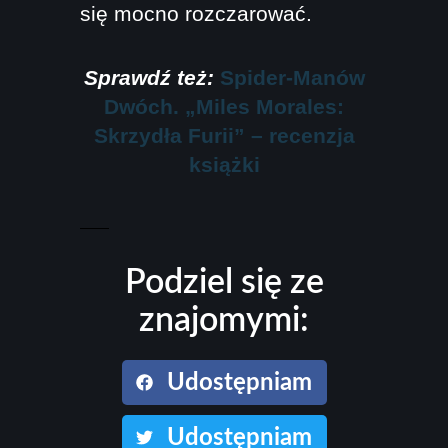
się mocno rozczarować.
Sprawdź też:
Spider-Manów
Dwóch. „Miles Morales:
Skrzydła Furii” – recenzja
książki
Podziel się ze
znajomymi:
Udostępniam
Udostępniam