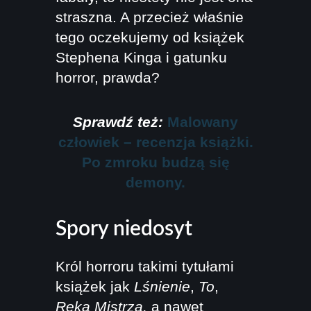
straszna. A przecież właśnie
tego oczekujemy od książek
Stephena Kinga i gatunku
horror, prawda?
Sprawdź też:
Malowany
człowiek – recenzja książki.
Po zmroku budzą się
demony.
Spory niedosyt
Król horroru takimi tytułami
książek jak
Lśnienie
,
To
,
Ręka Mistrza,
a nawet