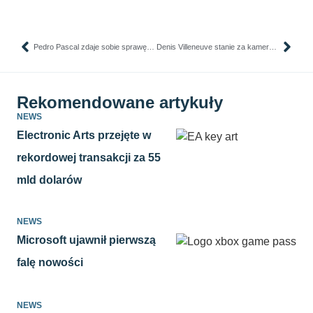
Pedro Pascal zdaje sobie sprawę z kontrowersji wokół jego roli jako Reeda Richardsa
Denis Villeneuve stanie za kamerą nowego filmu o Jamesie Bondzie
Rekomendowane artykuły
NEWS
Electronic Arts przejęte w
rekordowej transakcji za 55
mld dolarów
NEWS
Microsoft ujawnił pierwszą
falę nowości
NEWS